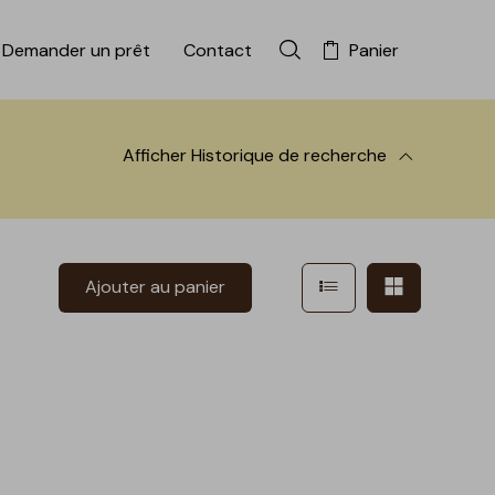
Demander un prêt
Contact
Panier
Rechercher dans la colle
Afficher
Historique de recherche
 à la recherche
Afficher en mode l
Afficher e
Ajouter au panier