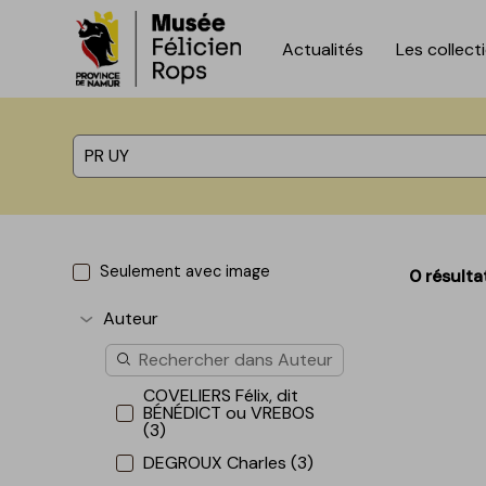
Actualités
Les collect
Accèder directement au contenu
Accèder directement au contenu
%total% résultats
Seulement avec image
0 résulta
Auteur
Afficher plus
COVELIERS Félix, dit
BÉNÉDICT ou VREBOS
(3)
DEGROUX Charles (3)