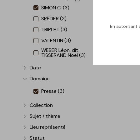
SIMON C. (3)
SRÉDER (3)
En autorisant c
TRIPLET (3)
VALENTIN (3)
WEBER Léon, dit
TISSERAND Noël (3)
Date
Afficher plus
Domaine
Afficher plus
Presse (3)
Collection
Afficher plus
Sujet / thème
Afficher plus
Lieu représenté
Afficher plus
Statut