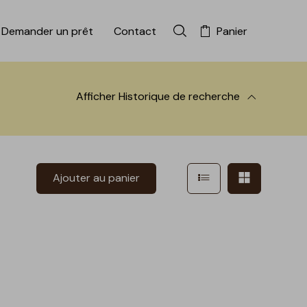
Demander un prêt
Contact
Panier
Rechercher dans la colle
Afficher
Historique de recherche
 à la recherche
Afficher en mode l
Afficher e
Ajouter au panier