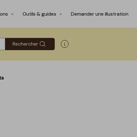
ions
Outils & guides
Demander une illustration
Rechercher
Afficher les informations d'aide
ts