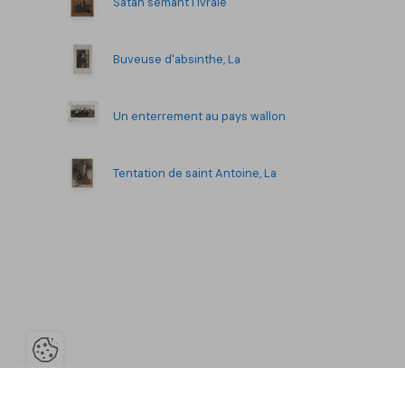
Satan semant l'ivraie
Buveuse d'absinthe, La
Un enterrement au pays wallon
Tentation de saint Antoine, La
Ouvrir la barre de gestion des co