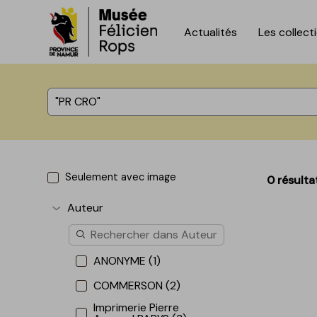
Actualités
Les collect
Accèder directement au contenu
Accèder directement au contenu
%total% résultats
Seulement avec image
0 résulta
Auteur
Afficher plus
ANONYME (1)
COMMERSON (2)
Imprimerie Pierre