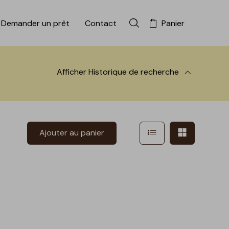
Demander un prêt
Contact
Panier
Rechercher dans la colle
Afficher
Historique de recherche
 à la recherche
Afficher en mode l
Afficher e
Ajouter au panier