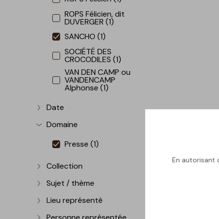
ROPS Félicien, dit
DUVERGER (1)
SANCHO (1)
SOCIÉTÉ DES
CROCODILES (1)
VAN DEN CAMP ou
VANDENCAMP
Alphonse (1)
Date
Afficher plus
Domaine
Afficher plus
Presse (1)
En autorisant c
Collection
Afficher plus
Sujet / thème
Afficher plus
Lieu représenté
Afficher plus
Personne représentée