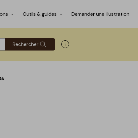
ions
Outils & guides
Demander une illustration
Rechercher
Afficher les informations d'aide
ts