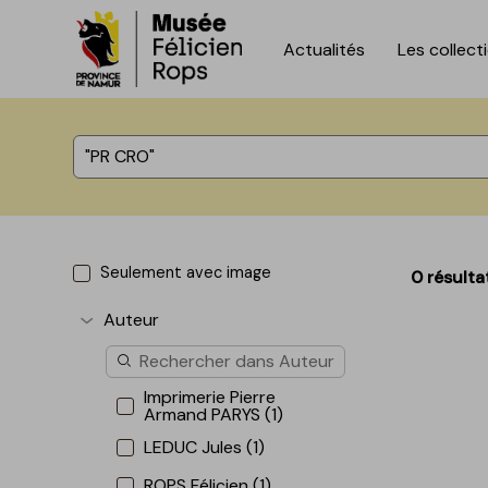
Actualités
Les collect
Accèder directement au contenu
Accèder directement au contenu
%total% résultats
Seulement avec image
0 résulta
Auteur
Afficher plus
Imprimerie Pierre
Armand PARYS (1)
LEDUC Jules (1)
ROPS Félicien (1)