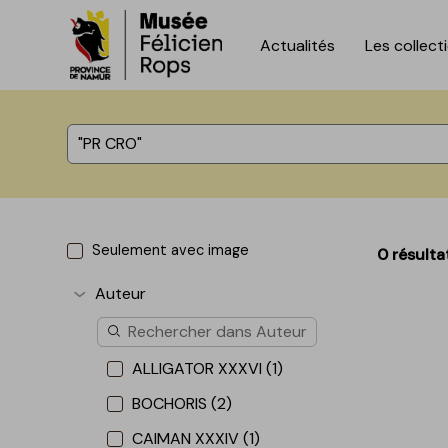
Actualités
Les collect
Accèder directement au contenu
Accèder directement au contenu
%total% résultats
Seulement avec image
0 résulta
Auteur
Afficher plus
ALLIGATOR XXXVI (1)
BOCHORIS (2)
CAIMAN XXXIV (1)