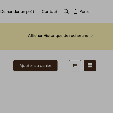
Demander un prêt
Contact
Panier
Rechercher dans la colle
Afficher
Historique de recherche
 à la recherche
Afficher en mode l
Afficher e
Ajouter au panier