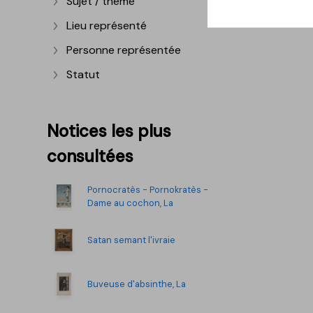
Sujet / thème
Afficher plus
Lieu représenté
Afficher plus
Personne représentée
Afficher plus
Statut
Afficher plus
Notices les plus
consultées
Pornocratès - Pornokratès -
Dame au cochon, La
Satan semant l'ivraie
Buveuse d'absinthe, La