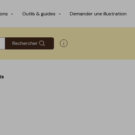
ions
Outils & guides
Demander une illustration
Rechercher
Afficher les informations d'aide
ts