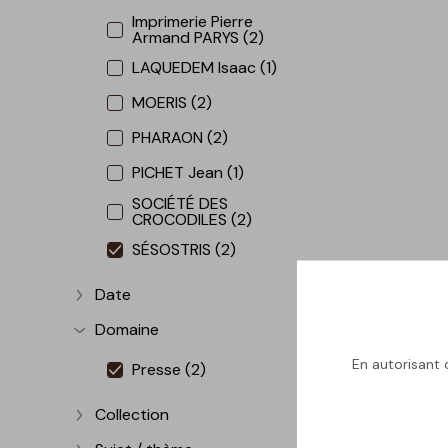
Imprimerie Pierre
Armand PARYS (2)
LAQUEDEM Isaac (1)
MOERIS (2)
PHARAON (2)
PICHET Jean (1)
SOCIÉTÉ DES
CROCODILES (2)
SÉSOSTRIS (2)
Date
Afficher plus
Domaine
Afficher plus
En autorisant c
Presse (2)
Collection
Afficher plus