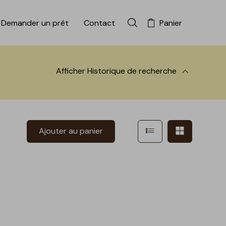
Demander un prêt
Contact
Panier
Rechercher dans la colle
Afficher
Historique de recherche
 à la recherche
Afficher en mode l
Afficher e
Ajouter au panier