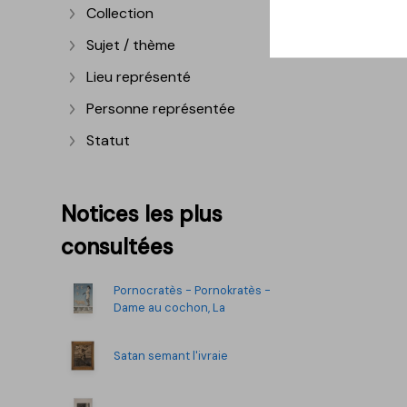
Collection
Afficher plus
Sujet / thème
Afficher plus
Lieu représenté
Afficher plus
Personne représentée
Afficher plus
Statut
Afficher plus
Notices les plus
consultées
Pornocratès - Pornokratès -
Dame au cochon, La
Satan semant l'ivraie