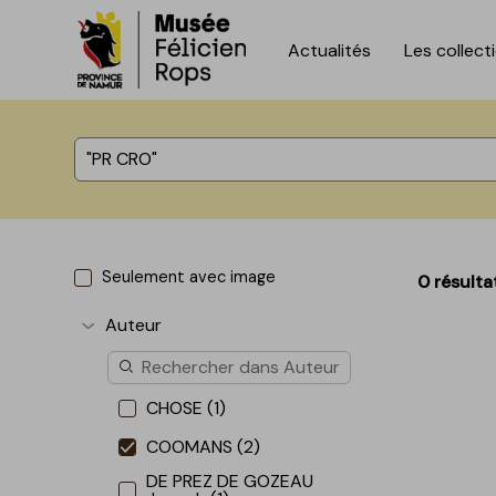
Actualités
Les collect
Accèder directement au contenu
Accèder directement au contenu
%total% résultats
Seulement avec image
0 résulta
Auteur
Afficher plus
CHOSE (1)
COOMANS (2)
DE PREZ DE GOZEAU