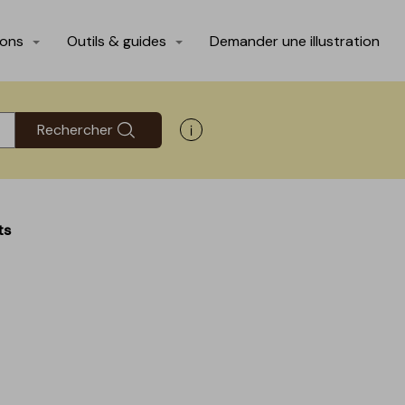
ions
Outils & guides
Demander une illustration
Rechercher
Afficher les informations d'aide
ts