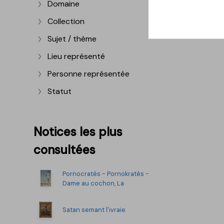
Domaine
Afficher plus
Collection
Afficher plus
Sujet / thème
Afficher plus
Lieu représenté
Afficher plus
Personne représentée
Afficher plus
Statut
Afficher plus
Notices les plus
consultées
Pornocratès - Pornokratès -
Dame au cochon, La
Satan semant l'ivraie