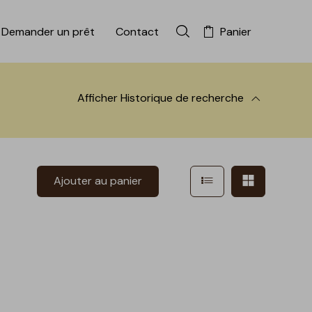
Demander un prêt
Contact
Panier
Rechercher dans la colle
Afficher
Historique de recherche
 à la recherche
Afficher en mode l
Afficher e
Ajouter au panier