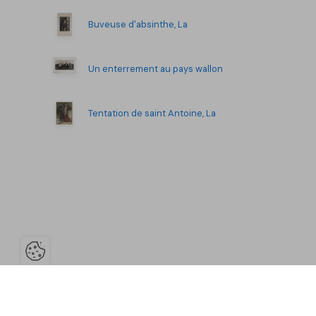
Buveuse d'absinthe, La
Un enterrement au pays wallon
Tentation de saint Antoine, La
Ouvrir la barre de gestion des co