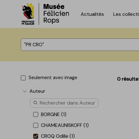
Actualités
Les collect
Accèder directement au contenu
Accèder directement au contenu
%total% résultats
Seulement avec image
0 résulta
Auteur
Afficher plus
BORGNE (1)
CHAMEAUNISKOFF (1)
CROQ Odille (1)