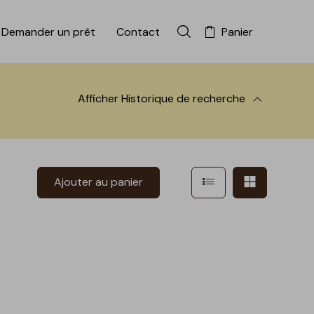
Demander un prêt
Contact
Panier
Rechercher dans la colle
Afficher
Historique de recherche
 à la recherche
Afficher en mode l
Afficher e
Ajouter au panier