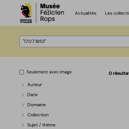
Actualités
Les collect
Accèder directement au contenu
Accèder directement au contenu
%total% résultats
Seulement avec image
0 résulta
Auteur
Afficher plus
Date
Afficher plus
Domaine
Afficher plus
Collection
Afficher plus
Sujet / thème
Afficher plus