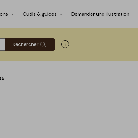
ions
Outils & guides
Demander une illustration
Rechercher
Afficher les informations d'aide
ts