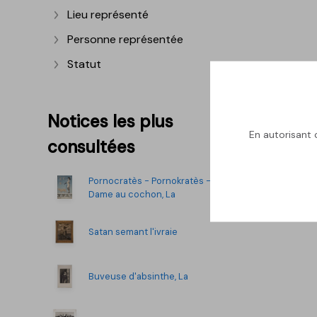
Lieu représenté
Afficher plus
Personne représentée
Afficher plus
Statut
Afficher plus
Notices les plus
En autorisant c
consultées
Pornocratès - Pornokratès -
Dame au cochon, La
Satan semant l'ivraie
Buveuse d'absinthe, La