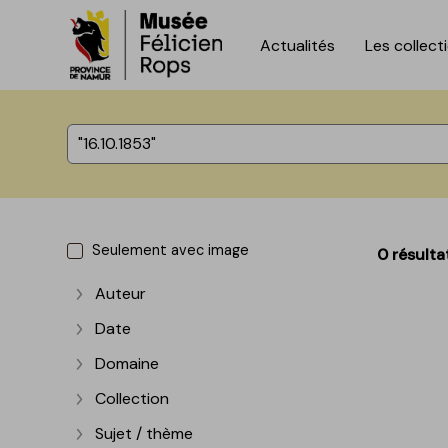
Actualités
Les collect
Accèder directement au contenu
Accèder directement au contenu
%total% résultats
Seulement avec image
0 résulta
Auteur
Afficher plus
Date
Afficher plus
Domaine
Afficher plus
Collection
Afficher plus
Sujet / thème
Afficher plus