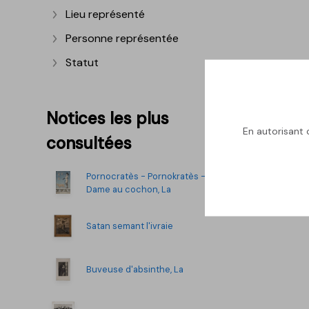
Lieu représenté
Afficher plus
Personne représentée
Afficher plus
Statut
Afficher plus
Notices les plus
En autorisant c
consultées
Pornocratès - Pornokratès -
Dame au cochon, La
Satan semant l'ivraie
Buveuse d'absinthe, La