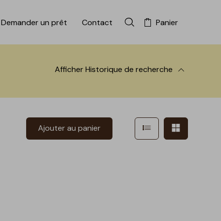
Demander un prêt
Contact
Panier
Rechercher dans la colle
Afficher
Historique de recherche
 à la recherche
Afficher en mode l
Afficher e
Ajouter au panier