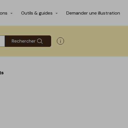
ions
Outils & guides
Demander une illustration
Rechercher
Afficher les informations d'aide
ts