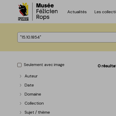
Actualités
Les collect
Accèder directement au contenu
Accèder directement au contenu
%total% résultats
Seulement avec image
0 résulta
Auteur
Afficher plus
Date
Afficher plus
Domaine
Afficher plus
Collection
Afficher plus
Sujet / thème
Afficher plus