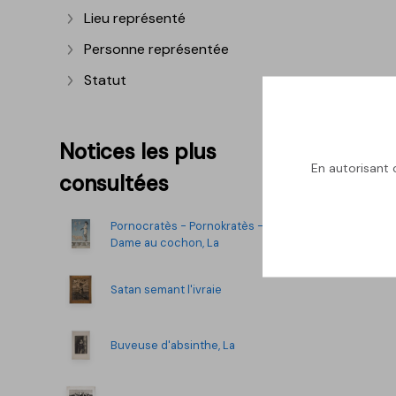
Lieu représenté
Afficher plus
Personne représentée
Afficher plus
Statut
Afficher plus
Notices les plus
En autorisant c
consultées
Pornocratès - Pornokratès -
Dame au cochon, La
Satan semant l'ivraie
Buveuse d'absinthe, La