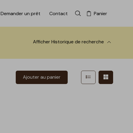
Demander un prêt
Contact
Panier
Rechercher dans la colle
Afficher
Historique de recherche
 à la recherche
Afficher en mode l
Afficher e
Ajouter au panier