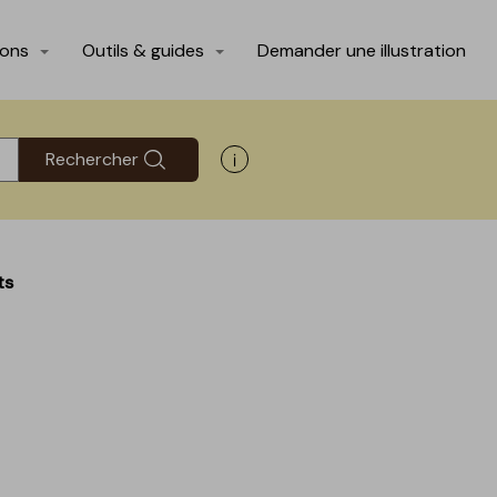
ions
Outils & guides
Demander une illustration
Rechercher
Afficher les informations d'aide
ts