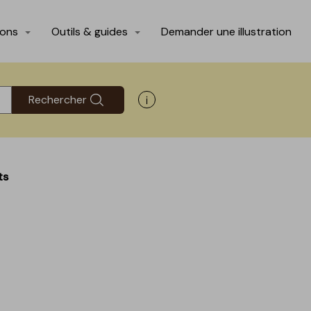
ions
Outils & guides
Demander une illustration
Rechercher
Afficher les informations d'aide
ts