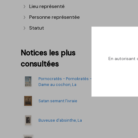
Lieu représenté
Afficher plus
Personne représentée
Afficher plus
Statut
Afficher plus
Notices les plus
En autorisant c
consultées
Pornocratès - Pornokratès -
Dame au cochon, La
Satan semant l'ivraie
Buveuse d'absinthe, La