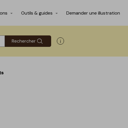
ions
Outils & guides
Demander une illustration
Rechercher
Afficher les informations d'aide
ts