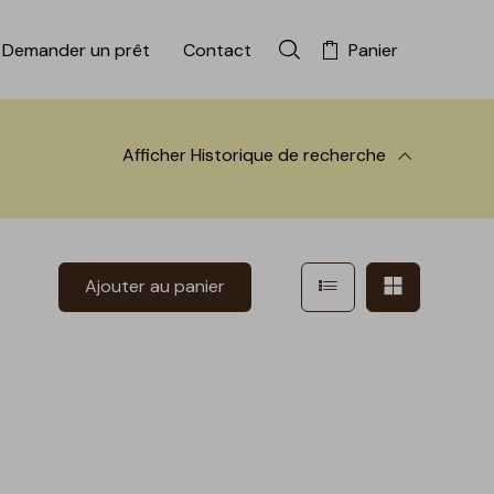
Demander un prêt
Contact
Panier
Rechercher dans la colle
Afficher
Historique de recherche
 à la recherche
Afficher en mode l
Afficher e
Ajouter au panier