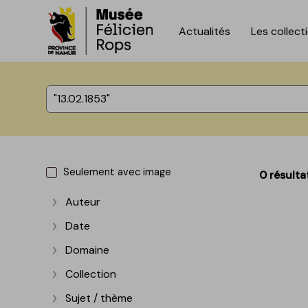
Actualités
Les collect
Accèder directement au contenu
Accèder directement au contenu
%total% résultats
Seulement avec image
0 résulta
Auteur
Afficher plus
Date
Afficher plus
Domaine
Afficher plus
Collection
Afficher plus
Sujet / thème
Afficher plus