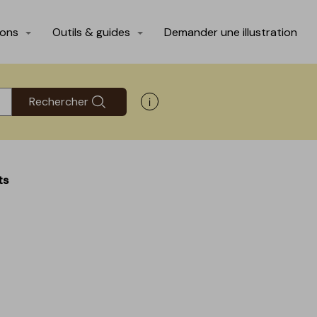
ions
Outils & guides
Demander une illustration
Rechercher
Afficher les informations d'aide
ts