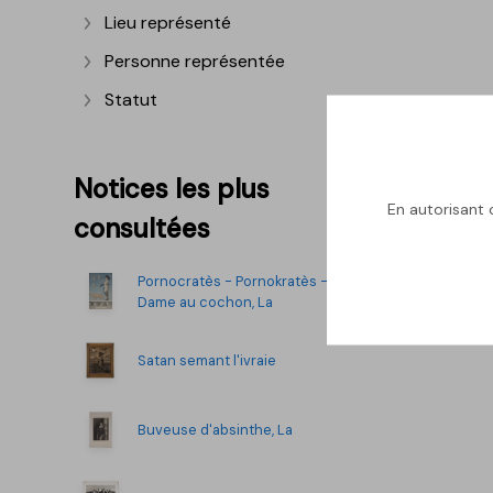
Lieu représenté
Afficher plus
Personne représentée
Afficher plus
Statut
Afficher plus
Notices les plus
En autorisant c
consultées
Pornocratès - Pornokratès -
Dame au cochon, La
Satan semant l'ivraie
Buveuse d'absinthe, La