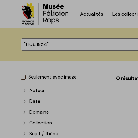
Actualités
Les collect
Accèder directement au contenu
Accèder directement au contenu
%total% résultats
Seulement avec image
0 résulta
Auteur
Afficher plus
Date
Afficher plus
Domaine
Afficher plus
Collection
Afficher plus
Sujet / thème
Afficher plus