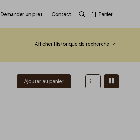
Demander un prêt
Contact
Panier
Rechercher dans la colle
Afficher
Historique de recherche
 à la recherche
Afficher en mode l
Afficher e
Ajouter au panier