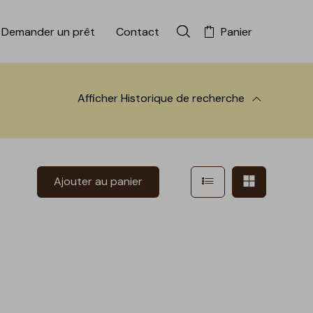
Demander un prêt
Contact
Panier
Rechercher dans la colle
Afficher
Historique de recherche
 à la recherche
Afficher en mode l
Afficher e
Ajouter au panier