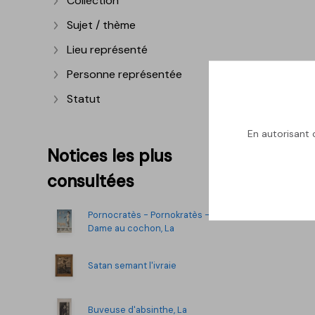
Collection
Afficher plus
Sujet / thème
Afficher plus
Lieu représenté
Afficher plus
Personne représentée
Afficher plus
Statut
Afficher plus
En autorisant c
Notices les plus
consultées
Pornocratès - Pornokratès -
Dame au cochon, La
Satan semant l'ivraie
Buveuse d'absinthe, La