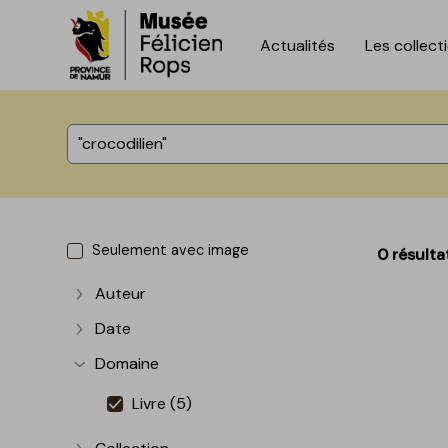
Actualités
Les collect
Accèder directement au contenu
Accèder directement au contenu
%total% résultats
Seulement avec image
0 résulta
Auteur
Afficher plus
Date
Afficher plus
Domaine
Afficher plus
Livre (5)