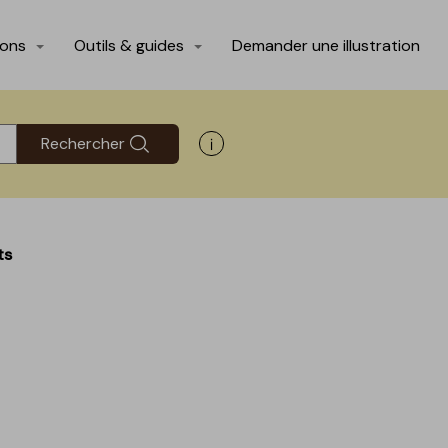
ions
Outils & guides
Demander une illustration
Rechercher
Afficher les informations d'aide
ts