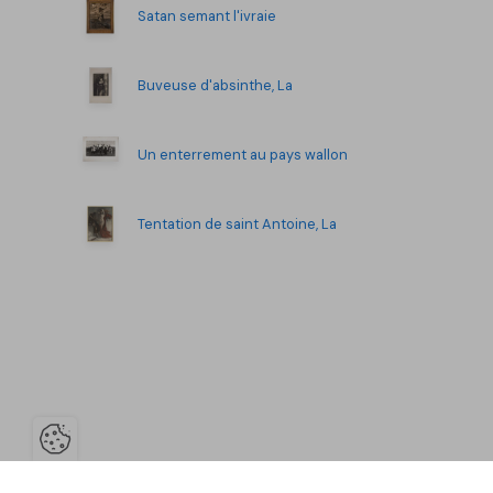
Satan semant l'ivraie
Buveuse d'absinthe, La
Un enterrement au pays wallon
Tentation de saint Antoine, La
Ouvrir la barre de gestion des co