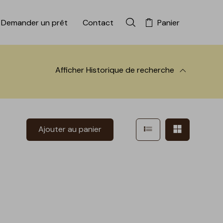
Demander un prêt
Contact
Panier
Rechercher dans la colle
Afficher
Historique de recherche
 à la recherche
Afficher en mode l
Afficher e
Ajouter au panier