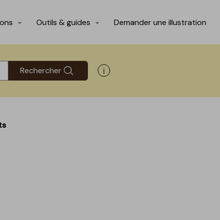
ions
Outils & guides
Demander une illustration
Rechercher
Afficher les informations d'aide
ts