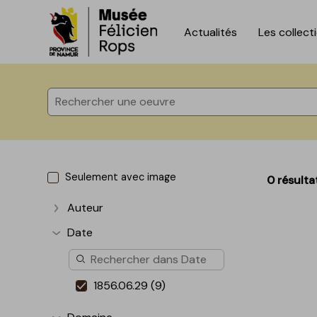
Actualités
Les collect
Accèder directement au contenu
Accèder directement au contenu
Seulement avec image
0 résulta
Auteur
Afficher plus
Date
Afficher plus
1856.06.29 (9)