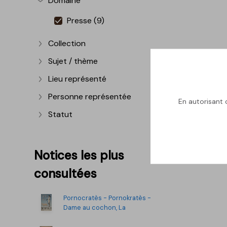
Domaine
Afficher plus
Presse (9)
Collection
Afficher plus
Sujet / thème
Afficher plus
Lieu représenté
Afficher plus
Personne représentée
En autorisant c
Afficher plus
Statut
Afficher plus
Notices les plus
consultées
Pornocratès - Pornokratès -
Dame au cochon, La