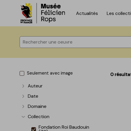
Actualités
Les collect
Accèder directement au contenu
Accèder directement au contenu
Seulement avec image
0 résulta
Auteur
Afficher plus
Date
Afficher plus
Domaine
Afficher plus
Collection
Afficher plus
Fondation Roi Baudouin