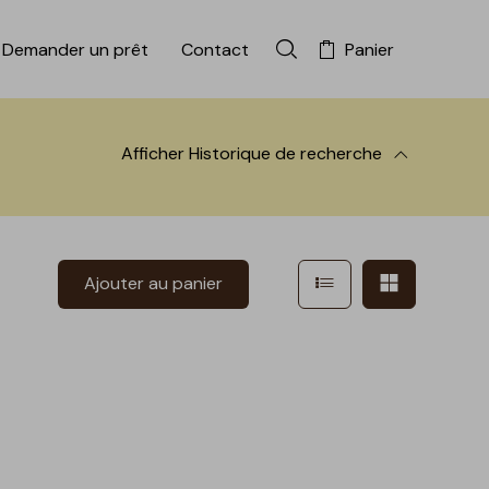
Demander un prêt
Contact
Panier
Rechercher dans la colle
Afficher
Historique de recherche
 à la recherche
Afficher en mode l
Afficher e
Ajouter au panier