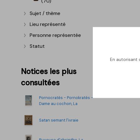
(70)
Sujet / thème
Afficher plus
Lieu représenté
Afficher plus
Personne représentée
Afficher plus
Statut
Afficher plus
En autorisant c
Notices les plus
consultées
Pornocratès - Pornokratès -
Dame au cochon, La
Satan semant l'ivraie
Buveuse d'absinthe, La