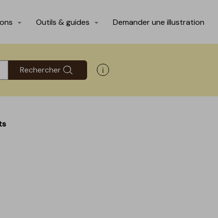
ions
Outils & guides
Demander une illustration
Rechercher
Afficher les informations d'aide
ts