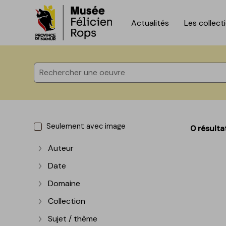
Actualités
Les collect
Accèder directement au contenu
Accèder directement au contenu
Seulement avec image
0 résulta
Auteur
Afficher plus
Date
Afficher plus
Domaine
Afficher plus
Collection
Afficher plus
Sujet / thème
Afficher plus