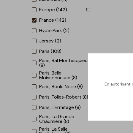
Europe (142)
France (142)
Hyde-Park (2)
Jersey (2)
Paris (108)
Paris, Bal Montesquieu
(8)
Paris, Belle
Moissonneuse (8)
En autorisant c
Paris, Boule Noire (8)
Paris, Folies-Robert (8)
Paris, L'Ermitage (8)
Paris, La Grande
Chaumière (8)
Paris, La Salle