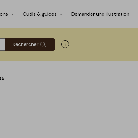
ions
Outils & guides
Demander une illustration
Rechercher
Afficher les informations d'aide
ts