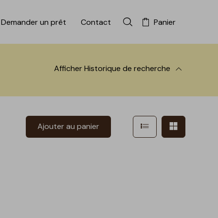
Demander un prêt
Contact
Panier
Rechercher dans la colle
Afficher
Historique de recherche
 à la recherche
Afficher en mode l
Afficher e
Ajouter au panier