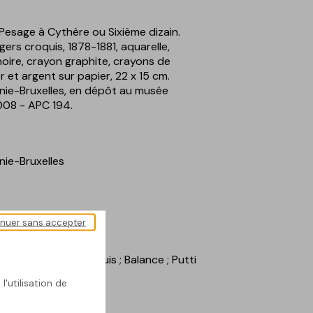
 Pesage à Cythère ou Sixième dizain.
gers croquis, 1878-1881, aquarelle,
noire, crayon graphite, crayons de
or et argent sur papier, 22 x 15 cm.
nie-Bruxelles, en dépôt au musée
 008 - APC 194.
nie-Bruxelles
inuer sans accepter
nin
; Cent légers croquis
; Balance
; Putti
l'utilisation de