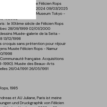
ble. Les tentations de Félicien Rops
n Rops - Namur 19/10/2024 09/03/2025
 de l'oeuvre de Rops Museum Tokyo -
2 11/2002
is : le XIXème siècle de Félicien Rops
bec 28/09/1999 02/01/2000
 dessins Musée-galerie de la Seita -
98 13/12/1998
s croquis sans prétention pour réjouir
gens Musée Félicien Rops - Namur
10/1998
 Communauté française. Acquisitions
8-1990). Musée des Beaux-Arts
uxelles 26/04/1991 26/05/1991
 Rops, 1985
eas et AU Juliane, Paris ist meine
hnungen und Druckgraphik von Félicien