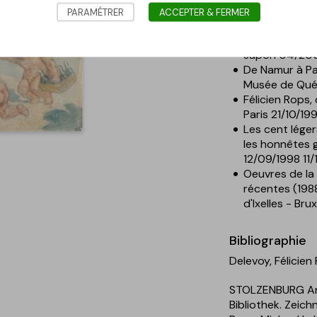
L'Album du dia
PARAMÉTRER
ACCEPTER & FERMER
Musée Félicie
Rétrospective
Japon 04/200
De Namur à Par
Musée de Qué
Félicien Rops,
Paris 21/10/19
Les cent léger
les honnêtes 
12/09/1998 11/
Oeuvres de la
récentes (198
d'Ixelles - Br
Bibliographie
Delevoy, Félicien
STOLZENBURG Andr
Bibliothek. Zeic