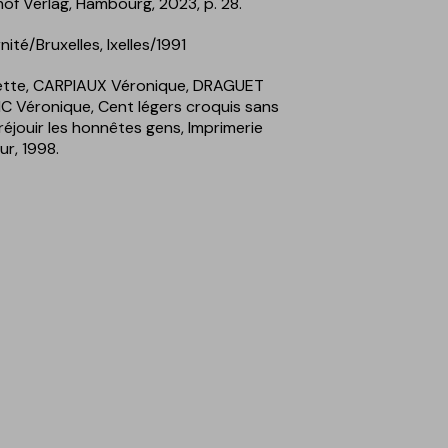
hof Verlag, Hambourg, 2023, p. 28.
ité/Bruxelles, Ixelles/1991
tte, CARPIAUX Véronique, DRAGUET
C Véronique, Cent légers croquis sans
réjouir les honnêtes gens, Imprimerie
r, 1998.