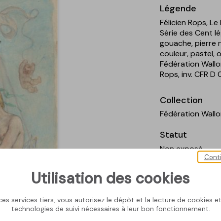
Légende
Félicien Rops, Le
Série des Cent lé
gouache, pierre 
couleur, pastel, 
Fédération Wallo
Rops, inv. CFR D
Collection
Fédération Wallo
Statut
Non exposé
Cont
Sujet / thème
Utilisation des cookies
Femme
; Nu fémi
; Livre
; Flèche
es services tiers, vous autorisez le dépôt et la lecture de cookies et 
technologies de suivi nécessaires à leur bon fonctionnement.
Exposition