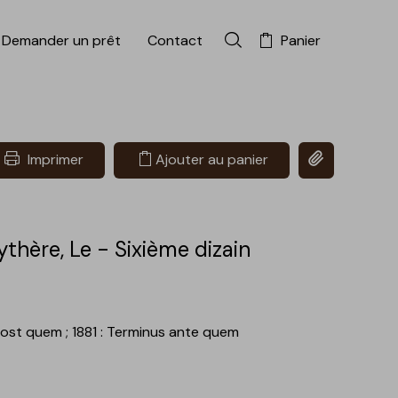
Demander un prêt
Contact
Panier
Rechercher dans la colle
Copier le lien 
Imprimer
Ajouter au panier
thère, Le - Sixième dizain
 post quem
; 1881 : Terminus ante quem