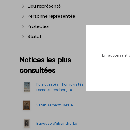
Lieu représenté
Afficher plus
Personne représentée
Afficher plus
Protection
Afficher plus
Statut
Afficher plus
En autorisant c
Notices les plus
consultées
Pornocratès - Pornokratès -
Dame au cochon, La
Satan semant l'ivraie
Buveuse d'absinthe, La