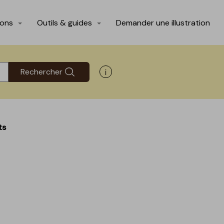
ions
Outils & guides
Demander une illustration
Rechercher
Afficher les informations d'aide
ts