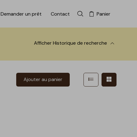
Demander un prêt
Contact
Panier
Rechercher dans la colle
Afficher
Historique de recherche
 à la recherche
Afficher en mode l
Afficher e
Ajouter au panier