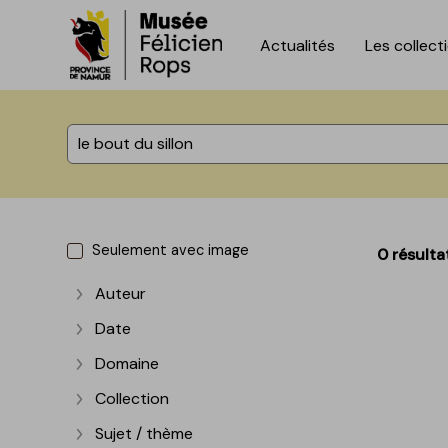
Actualités
Les collect
Accèder directement au contenu
Accèder directement au contenu
%total% résultats
Seulement avec image
0 résulta
Auteur
Afficher plus
Date
Afficher plus
Domaine
Afficher plus
Collection
Afficher plus
Sujet / thème
Afficher plus