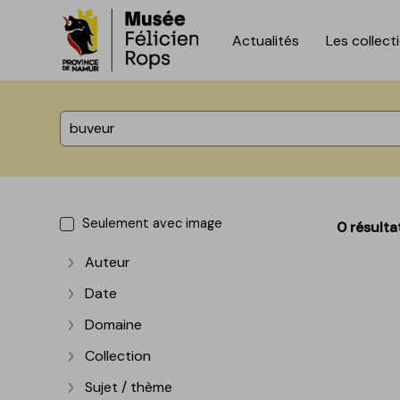
Actualités
Les collect
Accèder directement au contenu
Accèder directement au contenu
%total% résultats
Seulement avec image
0 résulta
Auteur
Afficher plus
Date
Afficher plus
Domaine
Afficher plus
Collection
Afficher plus
Sujet / thème
Afficher plus