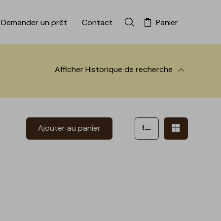
Demander un prêt
Contact
Panier
Rechercher dans la colle
Afficher
Historique de recherche
 à la recherche
Afficher en mode l
Afficher e
Ajouter au panier