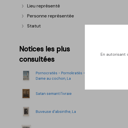
Lieu représenté
Afficher plus
Personne représentée
Afficher plus
Statut
Afficher plus
Notices les plus
En autorisant c
consultées
Pornocratès - Pornokratès -
Dame au cochon, La
Satan semant l'ivraie
Buveuse d'absinthe, La