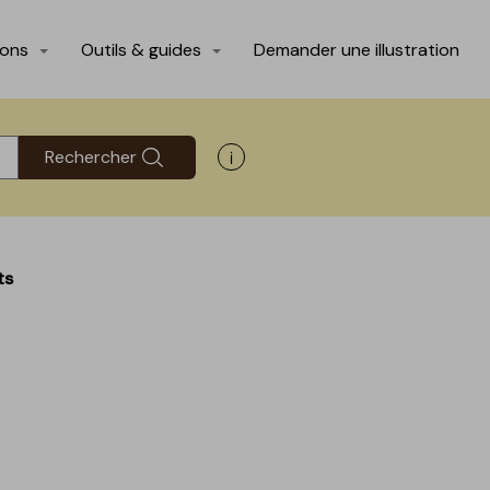
ions
Outils & guides
Demander une illustration
Rechercher
Afficher les informations d'aide
ts