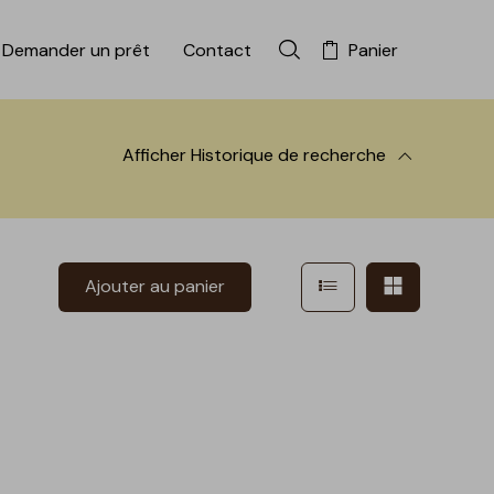
Demander un prêt
Contact
Panier
Rechercher dans la colle
Afficher
Historique de recherche
 à la recherche
Afficher en mode l
Afficher e
Ajouter au panier