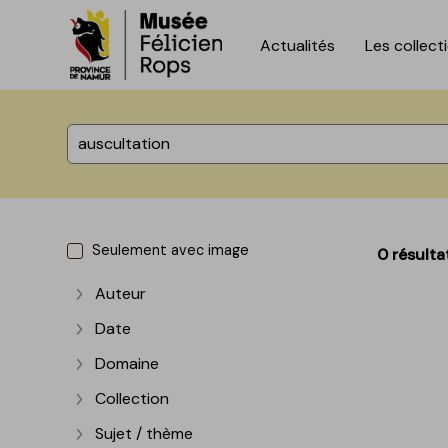
Actualités
Les collect
Accèder directement au contenu
Accèder directement au contenu
%total% résultats
Seulement avec image
0 résulta
Auteur
Afficher plus
Date
Afficher plus
Domaine
Afficher plus
Collection
Afficher plus
Sujet / thème
Afficher plus