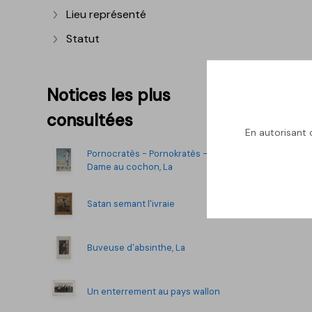
Lieu représenté
Afficher plus
Statut
Afficher plus
Notices les plus
consultées
En autorisant c
Pornocratès - Pornokratès -
Dame au cochon, La
Satan semant l'ivraie
Buveuse d'absinthe, La
Un enterrement au pays wallon