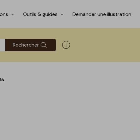
ions
Outils & guides
Demander une illustration
Rechercher
Afficher les informations d'aide
ts