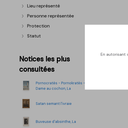
Lieu représenté
Afficher plus
Personne représentée
Afficher plus
Protection
Afficher plus
Statut
Afficher plus
En autorisant c
Notices les plus
consultées
Pornocratès - Pornokratès -
Dame au cochon, La
Satan semant l'ivraie
Buveuse d'absinthe, La