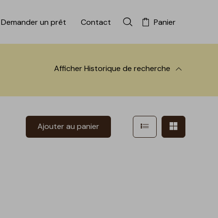
Demander un prêt
Contact
Panier
Rechercher dans la colle
Afficher
Historique de recherche
 à la recherche
Afficher en mode l
Afficher e
Ajouter au panier