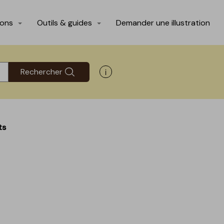
ions
Outils & guides
Demander une illustration
Rechercher
Afficher les informations d'aide
ts