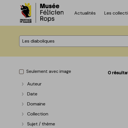
Actualités
Les collect
Accèder directement au contenu
Accèder directement au contenu
%total% résultats
Seulement avec image
0 résulta
Auteur
Afficher plus
Date
Afficher plus
Domaine
Afficher plus
Collection
Afficher plus
Sujet / thème
Afficher plus