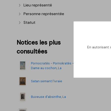
Lieu représenté
Afficher plus
Personne représentée
Afficher plus
Statut
Afficher plus
Notices les plus
En autorisant c
consultées
Pornocratès - Pornokratès -
Dame au cochon, La
Satan semant l'ivraie
Buveuse d'absinthe, La