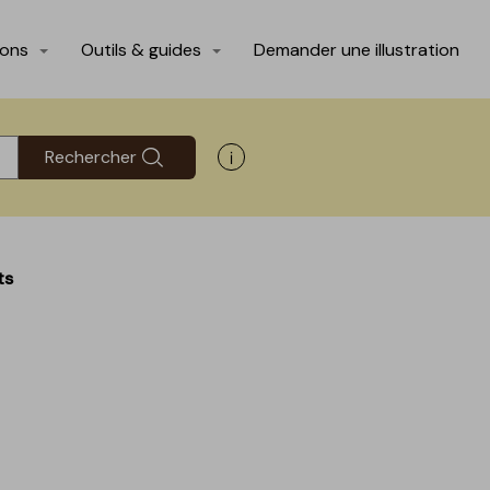
ions
Outils & guides
Demander une illustration
Rechercher
Afficher les informations d'aide
ts