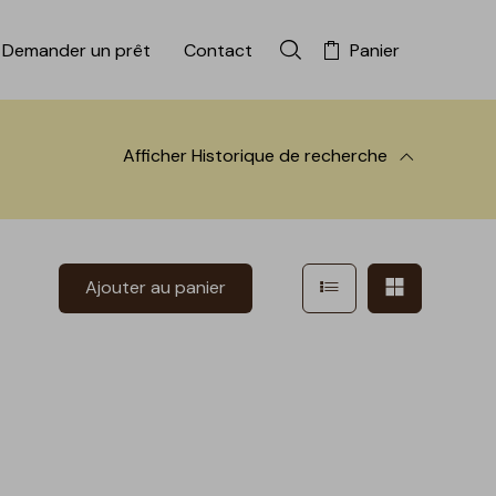
Demander un prêt
Contact
Panier
Rechercher dans la colle
Afficher
Historique de recherche
 à la recherche
Afficher en mode l
Afficher e
Ajouter au panier