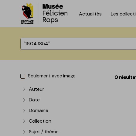
Actualités
Les collect
Accèder directement au contenu
Accèder directement au contenu
%total% résultats
Seulement avec image
0 résulta
Auteur
Afficher plus
Date
Afficher plus
Domaine
Afficher plus
Collection
Afficher plus
Sujet / thème
Afficher plus