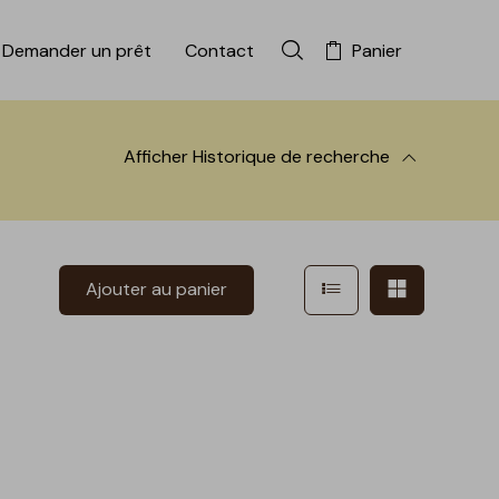
Demander un prêt
Contact
Panier
Rechercher dans la colle
Afficher
Historique de recherche
 à la recherche
Afficher en mode l
Afficher e
Ajouter au panier