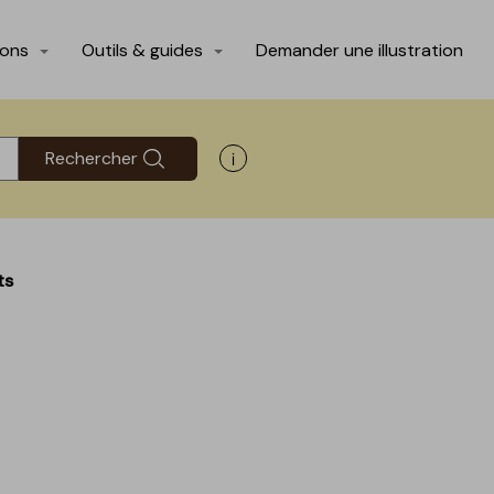
ions
Outils & guides
Demander une illustration
Rechercher
Afficher les informations d'aide
ts