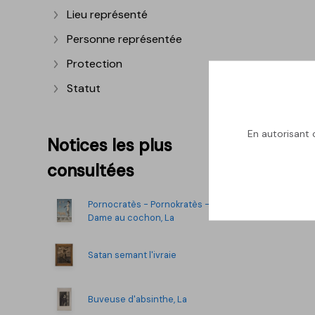
Lieu représenté
Afficher plus
Personne représentée
Afficher plus
Protection
Afficher plus
Statut
Afficher plus
En autorisant c
Notices les plus
consultées
Pornocratès - Pornokratès -
Dame au cochon, La
Satan semant l'ivraie
Buveuse d'absinthe, La