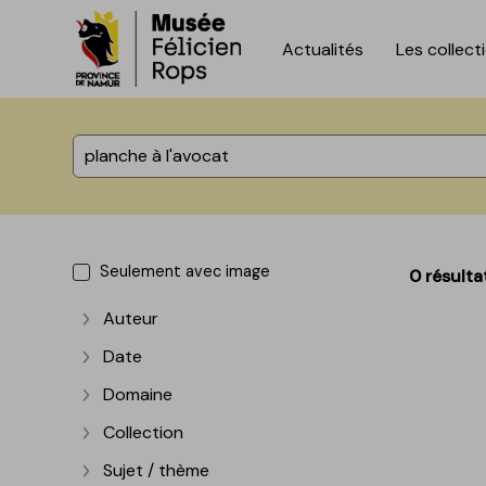
Actualités
Les collect
Accèder directement au contenu
Accèder directement au contenu
%total% résultats
Seulement avec image
0 résulta
Auteur
Afficher plus
Date
Afficher plus
Domaine
Afficher plus
Collection
Afficher plus
Sujet / thème
Afficher plus