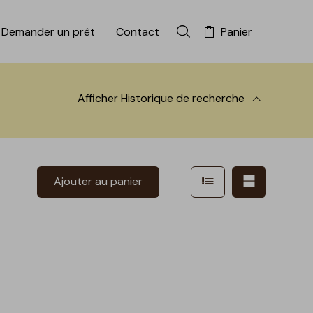
Demander un prêt
Contact
Panier
Rechercher dans la colle
Afficher
Historique de recherche
 à la recherche
Afficher en mode l
Afficher e
Ajouter au panier