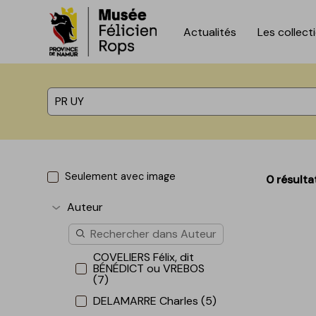
Actualités
Les collect
Accèder directement au contenu
Accèder directement au contenu
%total% résultats
Seulement avec image
0 résulta
Auteur
Afficher plus
COVELIERS Félix, dit
BÉNÉDICT ou VREBOS
(7)
DELAMARRE Charles (5)