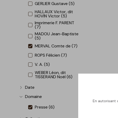
GERLIER Gustave (5)
HALLAUX Victor, dit
HOVIN Victor (5)
Imprimerie F. PARENT
(7)
MADOU Jean-Baptiste
(5)
MERVAL Comte de (7)
ROPS Félicien (7)
V. A. (5)
WEBER Léon, dit
TISSERAND Noël (6)
Date
Afficher plus
Domaine
Afficher plus
En autorisant c
Presse (6)