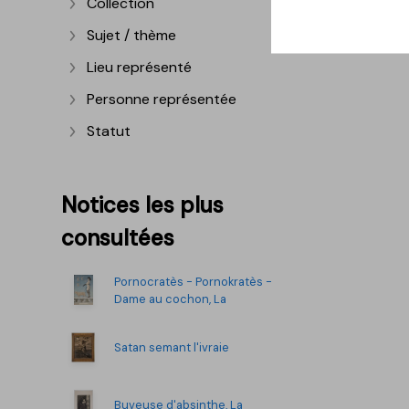
Collection
Afficher plus
Sujet / thème
Afficher plus
Lieu représenté
Afficher plus
Personne représentée
Afficher plus
Statut
Afficher plus
Notices les plus
consultées
Pornocratès - Pornokratès -
Dame au cochon, La
Satan semant l'ivraie
Buveuse d'absinthe, La