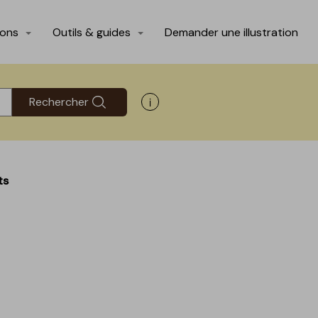
ions
Outils & guides
Demander une illustration
Rechercher
Afficher les informations d'aide
ts