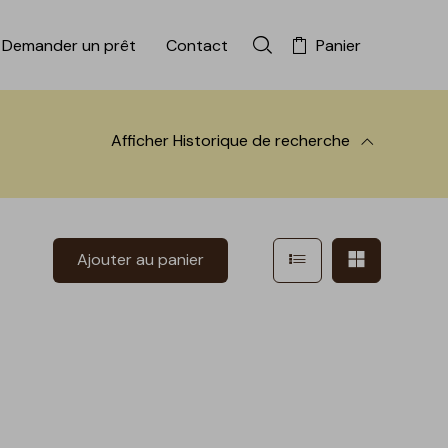
Demander un prêt
Contact
Panier
Rechercher dans la colle
Afficher
Historique de recherche
 à la recherche
Afficher en mode l
Afficher e
Ajouter au panier