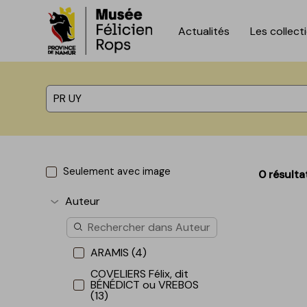
Actualités
Les collect
Accèder directement au contenu
Accèder directement au contenu
%total% résultats
Seulement avec image
0 résulta
Auteur
Afficher plus
ARAMIS (4)
COVELIERS Félix, dit
BÉNÉDICT ou VREBOS
(13)