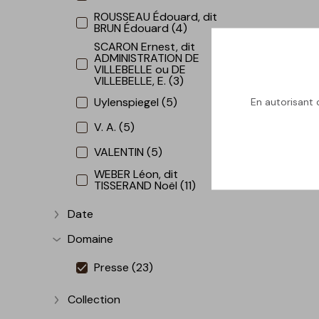
ROUSSEAU Édouard, dit
BRUN Édouard (4)
SCARON Ernest, dit
ADMINISTRATION DE
VILLEBELLE ou DE
VILLEBELLE, E. (3)
Uylenspiegel (5)
En autorisant c
V. A. (5)
VALENTIN (5)
WEBER Léon, dit
TISSERAND Noël (11)
Date
Afficher plus
Domaine
Afficher plus
Presse (23)
Collection
Afficher plus