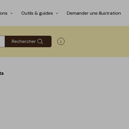
ions
Outils & guides
Demander une illustration
Rechercher
Afficher les informations d'aide
ts