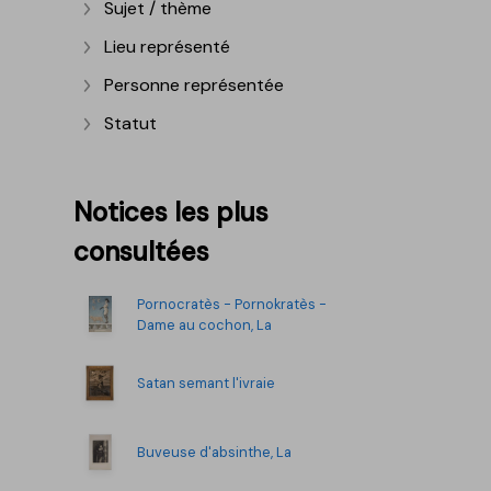
Sujet / thème
Afficher plus
Lieu représenté
Afficher plus
Personne représentée
Afficher plus
Statut
Afficher plus
Notices les plus
consultées
Pornocratès - Pornokratès -
Dame au cochon, La
Satan semant l'ivraie
Buveuse d'absinthe, La